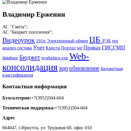
Владимир Ерженин
АС "Смета";
АС "Бюджет поселения";
ЦБ
Видеоурок
191н
Электронный обмен
РЭБ
rgx
Учет
Приказ
ГИСГМП
анализ состава
Криста
Портал
sql
Web-
Бюджет
database
workplace.exe
консолидация
эцп
обновление
Бюджетная
классификация
Контактная информация
Бухгалтерия:
+7(3952)504-604
Техническая поддержка:
+7(3952)504-604
Адрес
664047, г.Иркутск, ул. Трудовая 60, офис 010