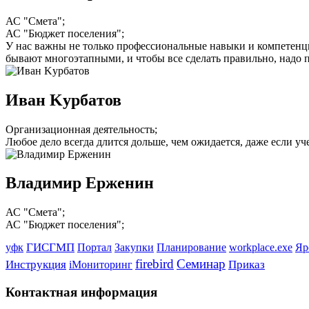
АС "Смета";
АС "Бюджет поселения";
У нас важны не только профессиональные навыки и компетенции
бывают многоэтапными, и чтобы все сделать правильно, надо п
Иван Kурбaтов
Организационная деятельность;
Любое дело всегда длится дольше, чем ожидается, даже если уч
Владимир Ерженин
АС "Смета";
АС "Бюджет поселения";
ГИСГМП
уфк
Портал
Закупки
Планирование
workplace.exe
Яр
firebird
Семинар
Инструкция
Приказ
iМониторинг
Контактная информация