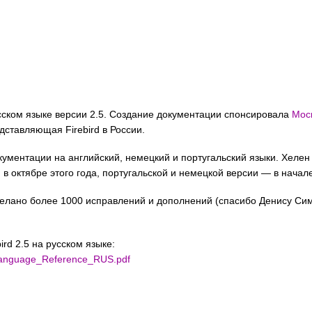
усском языке версии 2.5. Создание документации спонсировала
Мос
едставляющая Firebird в России.
ументации на английский, немецкий и португальский языки. Хелен Б
в октябре этого года, португальской и немецкой версии — в начал
елано более 1000 исправлений и дополнений (спасибо Денису Симо
rd 2.5 на русском языке:
d_Language_Reference_RUS.pdf