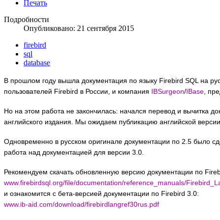
Печать
Подробности
Опубликовано: 21 сентября 2015
firebird
sql
database
В прошлом году вышла документация по языку Firebird SQL на р
пользователей Firebird в России, и компания
IBSurgeon
/
IBase
, пр
Но на этом работа не закончилась:
начался перевод и вычитка док
английского издания. Мы ожидаем публикацию английской версии 
Одновременно в русском оригинале документации по 2.5 было сд
работа над документацией для версии 3.0.
Рекомендуем скачать обновленную версию документации по Firebi
www.firebirdsql.org/file/documentation/reference_manuals/Firebir
и ознакомится с бета-версией документации по Firebird 3.0:
www.ib-aid.com/download/firebirdlangref30rus.pdf