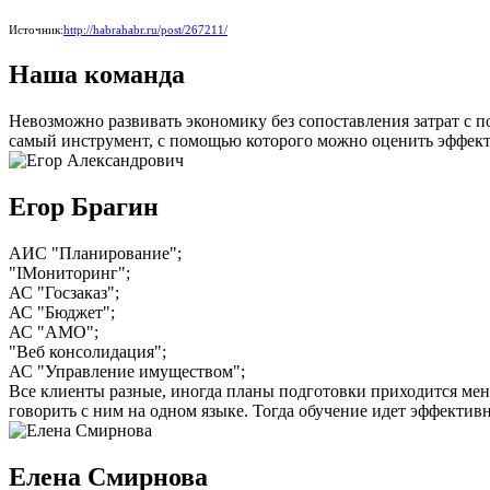
Источник:
http://habrahabr.ru/post/267211/
Наша команда
Невозможно развивать экономику без сопоставления затрат с 
самый инструмент, с помощью которого можно оценить эффект
Егор Брагин
АИС "Планирование";
"IМониторинг";
АС "Госзаказ";
АС "Бюджет";
АС "АМО";
"Веб консолидация";
АС "Управление имуществом";
Все клиенты разные, иногда планы подготовки приходится меня
говорить с ним на одном языке. Тогда обучение идет эффективн
Елена Смирнова