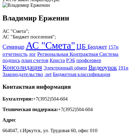
Владимир Ерженин
АС "Смета";
АС "Бюджет поселения";
АС "Смета"
ЦБ
Семинар
Бюджет
157н
отчетность
Региональная Контрактная Система
лог
план счетов
подпись
Криста
РЭБ
профсервер
Консолидация
Видеоурок
Электронный обмен
191н
Законодательство
.net
Бюджетная классификация
Контактная информация
Бухгалтерия:
+7(3952)504-604
Техническая поддержка:
+7(3952)504-604
Адрес
664047, г.Иркутск, ул. Трудовая 60, офис 010