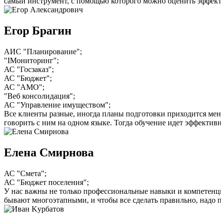
самый инструмент, с помощью которого можно оценить эффект
Егор Брагин
АИС "Планирование";
"IМониторинг";
АС "Госзаказ";
АС "Бюджет";
АС "АМО";
"Веб консолидация";
АС "Управление имуществом";
Все клиенты разные, иногда планы подготовки приходится меня
говорить с ним на одном языке. Тогда обучение идет эффективн
Елена Смирнова
АС "Смета";
АС "Бюджет поселения";
У нас важны не только профессиональные навыки и компетенции
бывают многоэтапными, и чтобы все сделать правильно, надо п