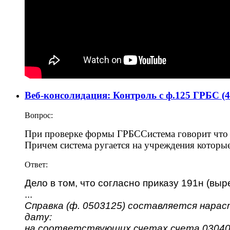
Веб-консолидация: Контроль c ф.125 ГРБС (401
Вопрос:
При проверке формы ГРБС
Система говорит что
Причем система ругается на учреждения которые
Ответ:
Дело в том, что согласно приказу 191н (выре
...
Справка (ф. 0503125) составляется нара
дату:
на соответствующих счетах счета 03040