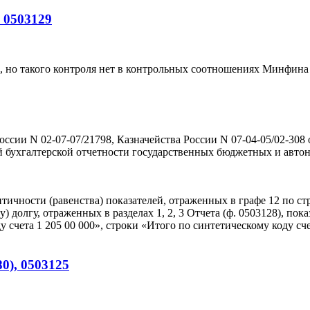
 0503129
, но такого контроля нет в контрольных соотношениях Минфина 
сии N 02-07-07/21798, Казначейства России N 07-04-05/02-308 
й бухгалтерской отчетности государственных бюджетных и авт
чности (равенства) показателей, отраженных в графе 12 по стр
 долгу, отраженных в разделах 1, 2, 3 Отчета (ф. 0503128), пок
у счета 1 205 00 000», строки «Итого по синтетическому коду сч
80), 0503125