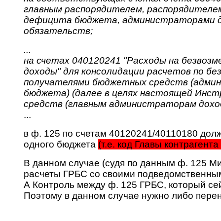
главным распорядителем, распорядителе
дефицита бюджета, администраторами до
обязательств;
...
на счетах 040120241 "Расходы на безвозм
доходы" для консолидации расчетов по бе
получателями бюджетных средств (адми
бюджета) (далее в целях настоящей Инст
средств (главным администраторам дохо
...
в ф. 125 по счетам 40120241/40110180 до
одного бюджета
(т.е. код Главы контрагент
В данном случае (судя по данным ф. 125 М
расчеты ГРБС со своими подведомственным
А Контроль между ф. 125 ГРБС, который сей
Поэтому в данном случае нужно либо перен