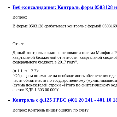
Веб-консолидация: Контроль форм 0503128 и
Вопрос:
В форме 0503128 срабатывает контроль с формой 0503169
Ответ:
Днный контроль создан на основании письма Минфина Рос
квартальной бюджетной отчетности, квартальной сводно
федерального бюджета в 2017 году".
(п.1.1, п.1.2.3):
"Обращаем внимание на необходимость обеспечения иденти
части обязательств по государственному (муниципальному)
(сумма показателей строки «Итого по синтетическому код
счетов КДБ 1 303 00 000)"
Контроль c ф.125 ГРБС (401 20 241 - 401 10 1
Вопрос: Контроль пишет ошибку по счету