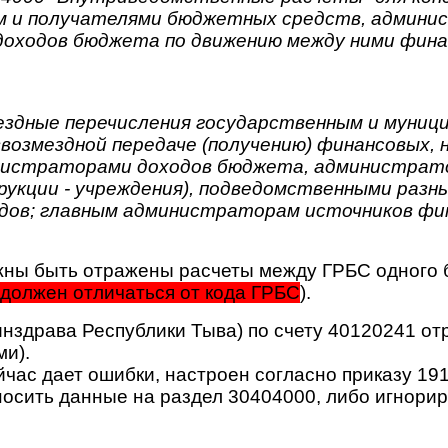
м и получателями бюджетных средств, админи
ходов бюджета по движению между ними финан
ездные перечисления государственным и муници
звозмездной передаче (получению) финансовых,
нистраторами доходов бюджета, администрат
рукции - учреждения), подведомственными раз
дов; главным администраторам источников фи
лжны быть отражены расчеты между ГРБС одног
а должен отличаться от кода ГРБС
).
инздрава Республики Тыва) по счету 40120241 от
и).
час дает ошибки, настроен согласно приказу 191
осить данные на раздел 30404000, либо игнорир